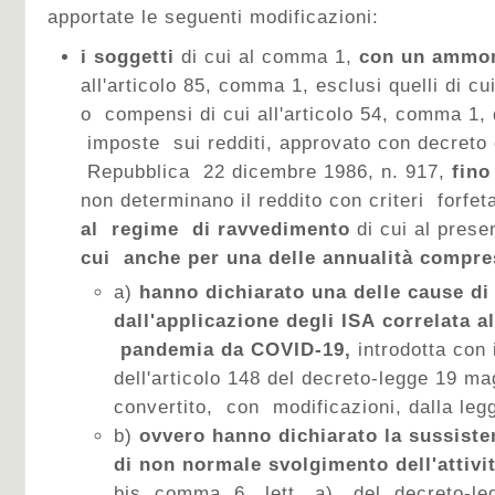
apportate le seguenti modificazioni:
i soggetti
di cui al comma 1,
con un ammon
all'articolo 85, comma 1, esclusi quelli di cui
o compensi di cui all'articolo 54, comma 1, 
imposte sui redditi, approvato con decreto
Repubblica 22 dicembre 1986, n. 917,
fino
non determinano il reddito con criteri forfet
al regime di ravvedimento
di cui al prese
cui anche
per una delle annualità compres
a)
hanno dichiarato una delle cause di
dall'applicazione degli ISA
correlata al
pandemia da COVID-19,
introdotta con 
dell'articolo 148 del decreto-legge 19 ma
convertito, con modificazioni, dalla legg
b)
ovvero hanno dichiarato la sussiste
di non normale svolgimento dell'attivi
bis, comma 6, lett. a), del decreto-l