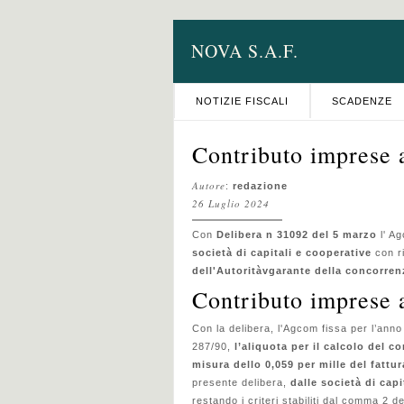
NOVA S.A.F.
NOTIZIE FISCALI
SCADENZE
Contributo imprese a
Autore
:
redazione
26 Luglio 2024
Con
Delibera n 31092 del 5 marzo
l' A
società di capitali e cooperative
con r
dell'Autoritàvgarante della concorren
Contributo imprese a
Con la delibera, l'Agcom fissa per l’anno
287/90,
l’aliquota per il calcolo del c
misura dello 0,059 per mille del fattu
presente delibera,
dalle società di capi
restando i criteri stabiliti dal comma 2 de