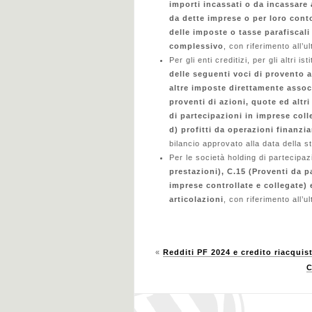
importi incassati o da incassare 
da dette imprese o per loro conto
delle imposte o tasse parafiscali
complessivo
, con riferimento all’
Per gli enti creditizi, per gli altri is
delle seguenti voci di provento a
altre imposte direttamente associ
proventi di azioni, quote ed altri
di partecipazioni in imprese coll
d) profitti da operazioni finanzia
bilancio approvato alla data della s
Per le società holding di partecipaz
prestazioni), C.15 (Proventi da p
imprese controllate e collegate) e
articolazioni
, con riferimento all’u
«
Redditi PF 2024 e credito riacquist
C