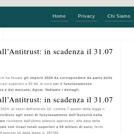
Home
Privacy
Chi Siamo
ll’Antitrust: in scadenza il 31.07
gcm ha fissato
gli importi 2024 da corrispondere da parte delle
icavi superiori a 50 ML di euro p
er il funzionamento
za e del mercato, Agcm. Vediamo i dettagli.
ll’Antitrust: in scadenza il 31.07
 2024, ai sensi dell’articolo 10, comma 7-
quater
della legge n.
ontributo agli oneri di funzionamento dell’Autorità nella
rato
risultante dall’ultimo bilancio approvato, alla data della
tale con ricavi totali superiori a 50 milioni di euro,
fermi
ll’articolo 16 della legge n. 287/90.