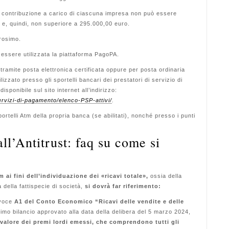
i contribuzione a carico di ciascuna impresa non può essere
 e, quindi, non superiore a 295.000,00 euro.
prosimo.
 essere utilizzata la piattaforma PagoPA.
 tramite posta elettronica certificata oppure per posta ordinaria
zzato presso gli sportelli bancari dei prestatori di servizio di
isponibile sul sito internet all’indirizzo:
servizi-di-pagamento/elenco-PSP-attivi/
.
portelli Atm della propria banca (se abilitati), nonché presso i punti
ll’Antitrust: faq su come si
 ai fini dell’individuazione dei «ricavi totale»,
ossia della
della fattispecie di società,
si dovrà far riferimento:
a voce
A1 del Conto Economico “Ricavi delle vendite e delle
ultimo bilancio approvato alla data della delibera del 5 marzo 2024,
valore dei premi lordi emessi, che comprendono tutti gli