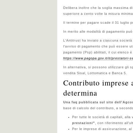
Delibera inoltre che la soglia massima d
superiore a cento volte la misura minima
Il termine per pagare scade il 31 luglio 
In merito alle modalità di pagamento può
L'Antitrust ha inviato a ciascuna società
l’avviso di pagamento che può essere utili
pagamento (Psp) abilitati, il cui elenco è d
https://www.pagopa.gov.it/it/prestatori-
In alternativa, si possono utilizzare gli s
vendita Sisal, Lottomatica e Banca 5.
Contributo imprese a
determina
Una faq pubblicata sul sito dell'Agcom
base di calcolo del contributo, a seconda 
Per tutte le società di capitali, all
prestazioni”
, con riferimento all'
Per le imprese di assicurazione, al