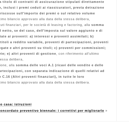
a titolo di contratti di assicurazione stipulati direttamente
, inclusi i premi ceduti ai riassicuratori, previa detrazione
 riscosse sull'importo dei premi o sul relativo volume
ultimo bilancio approvato alla data della stessa delibera,
tituti finanziari, per le società di leasing e factoring, alla
somma
l netto, se del caso, dell'imposta sul valore aggiunto e di
ate ai proventi: a) interessi e proventi assimilati; b)
 titoli a reddito variabile, proventi di partecipazioni, proventi
egate e altri proventi su titoli; c) proventi per commissioni;
rie; e) altri proventi di gestione
, con riferimento all’ultimo
tessa delibera,
ione, alla
somma delle voci A.1 (ricavi delle vendite e delle
artecipazioni, con separata indicazione di quelli relativi ad
 C.16 (Altri proventi finanziari), in tutte le loro
ltimo bilancio approvato alla data della stessa delibera.
o casa: istruzioni
oncordato preventivo biennale: i correttivi per migliorarlo
»