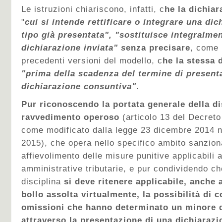
Le istruzioni chiariscono, infatti, c
he la dichiar
"
cui si intende rettificare o integrare una di
tipo già presentata", "sostituisce integralme
dichiarazione inviata" s
enza precisare
, come 
precedenti versioni del modello, c
he la stessa 
"prima della scadenza del termine di present
dichiarazione consuntiva"
.
Pur riconoscendo la portata generale della di
ravvedimento operoso
(articolo 13 del Decret
come modificato dalla legge 23 dicembre 2014 n.
2015), che opera nello specifico ambito sanzio
affievolimento delle misure punitive applicabili a
amministrative tributarie, e pur condividendo che
disciplina
si deve ritenere applicabile,
anche a
bollo assolta virtualmente,
la possibilità di c
omissioni che hanno determinato un minore 
attraverso la presentazione di una dichiarazio