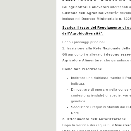
Gli agricoltori e allevatori
interessati 
Custode dell’Agrobiodiversità"
devono
incluso nel
Decreto Ministeriale n. 62
Scarica il testo del Regolamento di u
dell’Agrobiodiversità"
.
Ecco i passaggi principali:
1. Iscrizione alla Rete Nazionale della
Gli agricoltori e allevatori
devono essere
Agricolo e Alimentare
, che garantisce 
Come fare l’iscrizione
Inoltrare una richiesta tramite il
Por
indicata.
Dimostrare di operare nella conserv
contesto aziendale) di specie, varie
genetica.
Soddisfare i requisiti stabiliti dal
D.
Rete.
2. Ottenimento dell’Autorizzazione
Dopo la verifica dei requisiti, il
Ministero