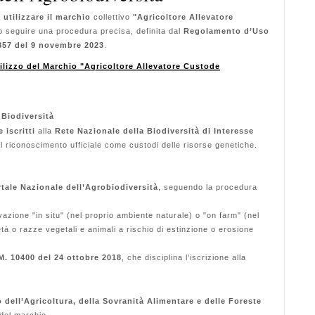
a
utilizzare il marchio
collettivo
"Agricoltore Allevatore
 seguire una procedura precisa, definita dal
Regolamento d’Uso
2857 del 9 novembre 2023
.
tilizzo del Marchio
"Agricoltore Allevatore Custode
 Biodiversità
 iscritti
alla
Rete Nazionale della Biodiversità di Interesse
il riconoscimento ufficiale come custodi delle risorse genetiche.
tale Nazionale dell’Agrobiodiversità
, seguendo la procedura
azione "in situ" (nel proprio ambiente naturale) o "on farm" (nel
tà o razze vegetali e animali a rischio di estinzione o erosione
M. 10400 del 24 ottobre 2018
, che disciplina l'iscrizione alla
 dell’Agricoltura, della Sovranità Alimentare e delle Foreste