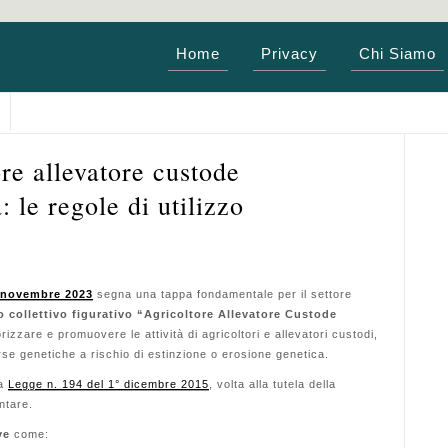
Home
Privacy
Chi Siamo
re allevatore custode
: le regole di utilizzo
9 novembre 2023
segna una tappa fondamentale per il settore
o collettivo figurativo “Agricoltore Allevatore Custode
izzare e promuovere le attività di agricoltori e allevatori custodi,
rse genetiche a rischio di estinzione o erosione genetica.
la
Legge n. 194 del 1° dicembre 2015
, volta alla tutela della
ntare.
ve
come: