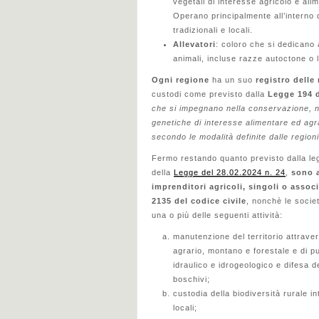
vegetali di interesse agricolo e ali
Operano principalmente all’interno 
tradizionali e locali.
Allevatori
: coloro che si dedicano
animali, incluse razze autoctone o l
Ogni regione
ha un suo
registro delle
custodi come previsto dalla
Legge 194 
che si impegnano nella conservazione, n
genetiche di interesse alimentare ed agra
secondo le modalità definite dalle regio
Fermo restando quanto previsto dalla leg
della
Legge del 28.02.2024 n. 24
,
sono a
imprenditori agricoli, singoli o associa
2135 del codice civile
, nonchè le socie
una o più delle seguenti attività:
manutenzione del territorio attrave
agrario, montano e forestale e di p
idraulico e idrogeologico e difesa 
boschivi;
custodia della biodiversità rurale i
locali;