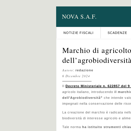
NOVA S.A.F.
NOTIZIE FISCALI
SCADENZE
Marchio di agricolto
dell’agrobiodiversità
Autore
:
redazione
6 Dicembre 2024
Il
Decreto Ministeriale n. 622857 del 
agricolo italiano, introducendo
il marchi
dell’Agrobiodiversità”
che intende valor
impegnati nella conservazione delle riso
La creazione del marchio è radicata nel
biodiversità di interesse agricolo e alime
Tale norma
ha istituito strumenti chia