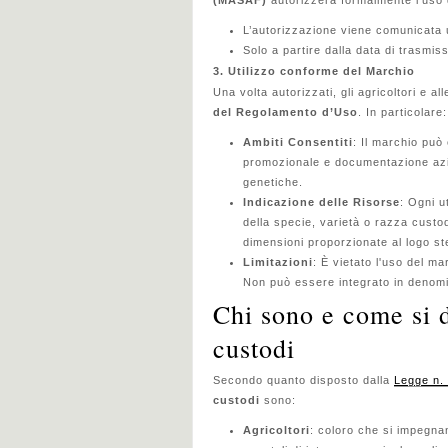
(MASAF)
autorizzerà formalmente l’uso 
L’autorizzazione viene comunicata 
Solo a partire dalla data di trasmiss
3. Utilizzo conforme del Marchio
Una volta autorizzati, gli agricoltori e al
del Regolamento d’Uso
. In particolare:
Ambiti Consentiti
: Il marchio può 
promozionale e documentazione azie
genetiche.
Indicazione delle Risorse
: Ogni u
della specie, varietà o razza custod
dimensioni proporzionate al logo st
Limitazioni
: È vietato l'uso del ma
Non può essere integrato in denomin
Chi sono e come si d
custodi
Secondo quanto disposto dalla
Legge n.
custodi
sono:
Agricoltori
: coloro che si impegn