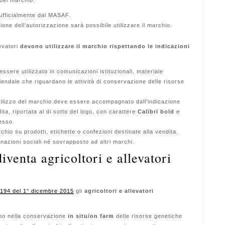
del marchio.
ufficialmente dal MASAF.
ione dell’autorizzazione sarà possibile utilizzare il marchio.
levatori
devono utilizzare il marchio rispettando le indicazioni
essere utilizzato in comunicazioni istituzionali, materiale
ndale che riguardano le attività di conservazione delle risorse
tilizzo del marchio deve essere accompagnato dall'indicazione
ita, riportata al di sotto del logo, con carattere
Calibri bold
e
esso.
rchio su prodotti, etichette o confezioni destinate alla vendita.
azioni sociali né sovrapposto ad altri marchi.
iventa agricoltori e allevatori
 194 del 1° dicembre 2015
gli
agricoltori e allevatori
ano nella conservazione
in situ/on farm
delle risorse genetiche