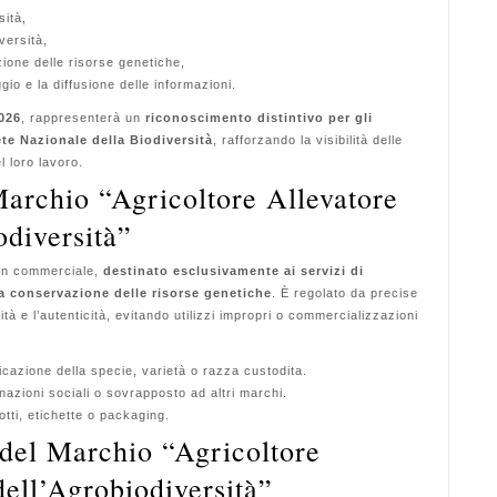
sità,
versità,
ione delle risorse genetiche,
gio e la diffusione delle informazioni.
2026
, rappresenterà un
riconoscimento distintivo per gli
Rete Nazionale della Biodiversità
, rafforzando la visibilità delle
l loro lavoro.
Marchio “Agricoltore Allevatore
odiversità”
non commerciale,
destinato esclusivamente ai servizi di
la conservazione delle risorse genetiche
. È regolato da precise
tà e l’autenticità, evitando utilizzi impropri o commercializzazioni
cazione della specie, varietà o razza custodita.
azioni sociali o sovrapposto ad altri marchi.
tti, etichette o packaging.
 del Marchio “Agricoltore
ell’Agrobiodiversità”