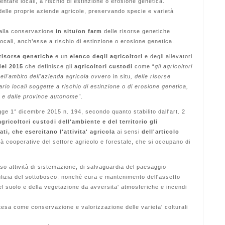
mentare locali, a rischio di estinzione o erosione genetica.
delle proprie aziende agricole, preservando specie e varietà
 alla conservazione
in situ/on farm
delle risorse genetiche
ocali, anch’esse a rischio di estinzione o erosione genetica.
 risorse genetiche
e un
elenco degli agricoltori
e degli allevatori
del 2015
che definisce gli
agricoltori custodi
come “
gli agricoltori
ell'ambito dell'azienda agricola ovvero
in situ
, delle risorse
rio locali soggette a rischio di estinzione o di erosione genetica,
ni e dalle province autonome"
.
ge 1° dicembre 2015 n. 194, secondo quanto stabilito dall'art. 2
gricoltori custodi dell'ambiente e del territorio gli
ti, che esercitano l'attivita' agricola
ai sensi
dell'articolo
tà cooperative del settore agricolo e forestale, che si occupano di
rso attività di sistemazione, di salvaguardia del paesaggio
ulizia del sottobosco, nonchè cura e mantenimento dell'assetto
del suolo e della vegetazione da avversita' atmosferiche e incendi
ntesa come conservazione e valorizzazione delle varieta' colturali