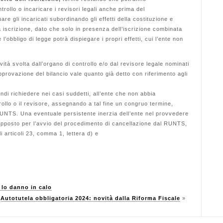
trollo o incaricare i revisori legali anche prima del
are gli incaricati subordinando gli effetti della costituzione e
iva iscrizione, dato che solo in presenza dell’iscrizione combinata
 l’obbligo di legge potrà dispiegare i propri effetti, cui l’ente non
ività svolta dall’organo di controllo e/o dal revisore legale nominati
provazione del bilancio vale quanto già detto con riferimento agli
uindi richiedere nei casi suddetti, all’ente che non abbia
ollo o il revisore, assegnando a tal fine un congruo termine,
RUNTS. Una eventuale persistente inerzia dell’ente nel provvedere
upposto per l’avvio del procedimento di cancellazione dal RUNTS,
li articoli 23, comma 1, lettera d) e
 lo danno in calo
Autotutela obbligatoria 2024: novità dalla Riforma Fiscale
»