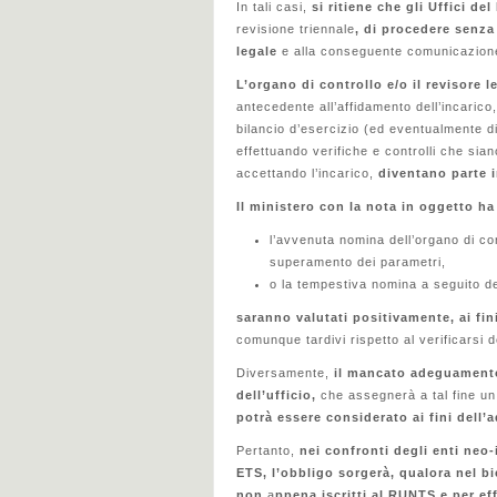
In tali casi,
si ritiene che gli Uffici d
revisione triennale
, di procedere senza
legale
e alla conseguente comunicazione 
L’organo di controllo e/o il revisore l
antecedente all’affidamento dell’incaric
bilancio d’esercizio (ed eventualmente di
effettuando verifiche e controlli che sian
accettando l’incarico,
diventano parte i
Il ministero con la nota in oggetto ha
l’avvenuta nomina dell’organo di cont
superamento dei parametri,
o la tempestiva nomina a seguito dell
saranno valutati positivamente, ai f
comunque tardivi rispetto al verificarsi d
Diversamente,
il mancato adeguamento 
dell’ufficio,
che assegnerà a tal fine un 
potrà essere considerato ai fini dell
Pertanto,
nei confronti degli enti neo-
ETS, l’obbligo sorgerà, qualora nel bi
non
a
ppena iscritti al RUNTS e per eff