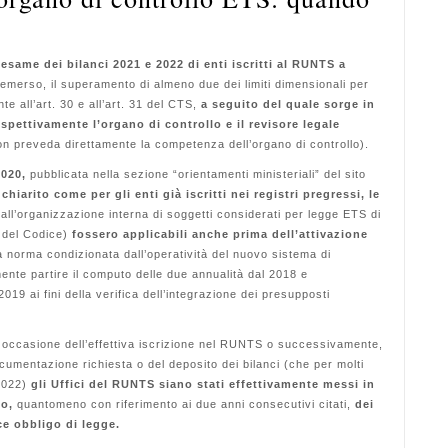
’
esame dei bilanci 2021 e 2022 di enti iscritti al RUNTS a
 emerso, il superamento di almeno due dei limiti dimensionali per
te all’art. 30 e all’art. 31 del CTS,
a seguito del quale sorge in
ispettivamente l’organo di controllo e il revisore legale
non preveda direttamente la competenza dell’organo di controllo).
2020,
pubblicata nella sezione “orientamenti ministeriali” del sito
chiarito come per gli enti già iscritti nei registri pregressi, le
i all’organizzazione interna di soggetti considerati per legge ETS di
3 del Codice)
fossero applicabili anche prima dell’attivazione
a norma condizionata dall’operatività del nuovo sistema di
nte partire il computo delle due annualità dal 2018 e
19 ai fini della verifica dell’integrazione dei presupposti
 occasione dell’effettiva iscrizione nel RUNTS o successivamente,
umentazione richiesta o del deposito dei bilanci (che per molti
 2022)
gli Uffici del RUNTS siano stati effettivamente messi in
to,
quantomeno con riferimento ai due anni consecutivi citati,
dei
sce obbligo di legge.