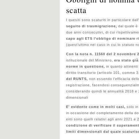
scatta
I quesiti sono scaturiti in particolare dall
seguito di trasmigrazione,
dal quale è
due anni consecutivi, di cui rispettivamen
capo agli ETS l’obbligo di nominare
r
(quest’ultimo nel caso in cui lo statuto 
Con la nota n. 11560 del 2 novembre 
istituzionale del Ministero,
era stato già 
norme in questione,
in quanto attinent
diritto transitorio (articolo 101, comma 
del RUNTS,
non essendo l’efficacia dell
registrazione, facendosi conseguenzialme
considerando quindi le annualità 2018 e 20
dimensionali
E' evidente come in molti casi,
solo in
in occasione del completamento della doc
enti sono quelli relativi agli anni 2021 e
condizione di verificare il superamen
limiti dimensionali dal quale scaturi