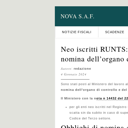
NOVA S.A.F.
NOTIZIE FISCALI
SCADENZE
Neo iscritti RUNTS:
nomina dell’organo d
Autore
:
redazione
4 Gennaio 2024
Sono stati posti al Ministero del lavoro al
nomina dell’organo di controllo e del 
Il Ministero con la n
ota n 14432 del 2
per gli enti neo iscritti nel Registr
scatta sin da subito in caso di supe
Codice del Terzo settore.
Obblighi di nomina 