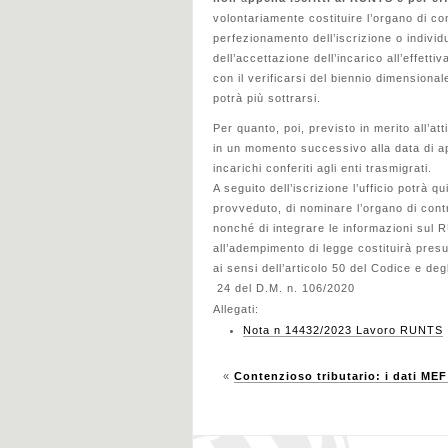
volontariamente costituire l’organo di con
perfezionamento dell’iscrizione o individu
dell’accettazione dell’incarico all’effett
con il verificarsi del biennio dimensionale
potrà più sottrarsi.
Per quanto, poi, previsto in merito all’att
in un momento successivo alla data di ap
incarichi conferiti agli enti trasmigrati.
A seguito dell’iscrizione l’ufficio potrà q
provveduto, di nominare l’organo di contr
nonché di integrare le informazioni sul 
all’adempimento di legge costituirà pres
ai sensi dell’articolo 50 del Codice e deg
24 del D.M. n. 106/2020
Allegati:
Nota n 14432/2023 Lavoro RUNTS
«
Contenzioso tributario: i dati MEF