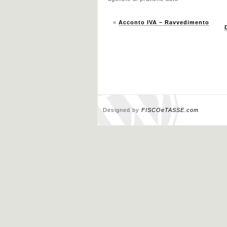
«
Acconto IVA – Ravvedimento
Designed by
FISCOeTASSE.com