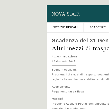
NOVA S.A.F.
NOTIZIE FISCALI
SCADENZE
Scadenza del 31 Gen
Altri mezzi di tras
Autore
:
redazione
31 Gennaio 2012
Soggetti obbligati:
Proprietari di mezzi di trasporto soggetti
regioni che non hanno stabilito termini d
Adempimento:
Pagamento tassa fissa
Modalità:
Presso le Agenzie Postali con apposito bol
agenzie di pratiche auto