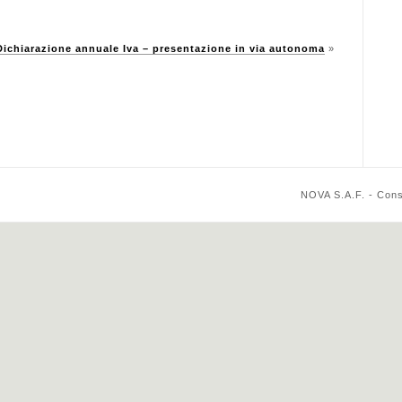
Dichiarazione annuale Iva – presentazione in via autonoma
»
NOVA S.A.F. - Cons