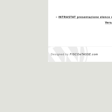
«
INTRASTAT presentazione elenco 
Vers
Designed by
FISCOeTASSE.com