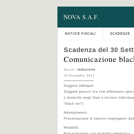
NOVA S.A.F.
NOTIZIE FISCALI
SCADENZE
Scadenza del 30 Set
Comunicazione black
Autore
:
redazione
30 Settembre 2011
Soggetti obbligati:
Soggetti passivi Iva che effettuano oper
o domicilio negli Stati o territori indivi
“black list”)
Adempimento:
Presentazione di elenchi riepilogativi de
Modalità:
Presentazione con modalità telematica