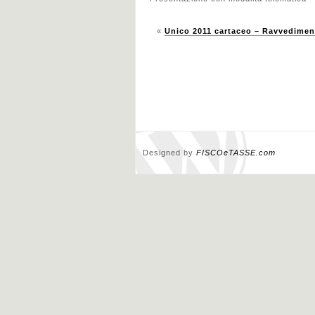
«
Unico 2011 cartaceo – Ravvedimen
Designed by
FISCOeTASSE.com