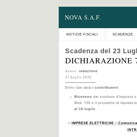
NOVA S.A.F.
NOTIZIE FISCALI
SCADENZE
Scadenza del 23 Lug
DICHIARAZIONE 73
Autore
:
redazione
23 Luglio 2026
Entro tale data
i contribuenti
:
Ricevono
dal sostituto d’imposta o 
Mod. 730 e il prospetto di liquidaz
al 15 luglio
«
IMPRESE ELETTRICHE – Comunicaz
INTR