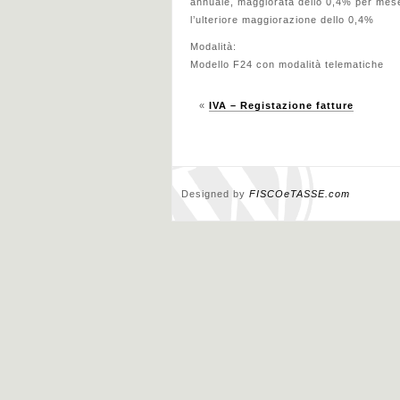
annuale, maggiorata dello 0,4% per mese
l’ulteriore maggiorazione dello 0,4%
Modalità:
Modello F24 con modalità telematiche
«
IVA – Registazione fatture
Designed by
FISCOeTASSE.com