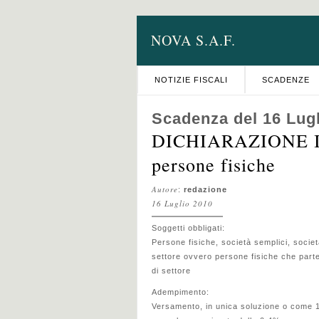
NOVA S.A.F.
NOTIZIE FISCALI
SCADENZE
Scadenza del 16 Lug
DICHIARAZIONE IVA
persone fisiche
Autore
:
redazione
16 Luglio 2010
Soggetti obbligati:
Persone fisiche, società semplici, società
settore ovvero persone fisiche che parte
di settore
Adempimento:
Versamento, in unica soluzione o come 1° 