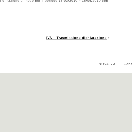
 o frazione di mese per il periodo 16/03/2010 – 16/06/2010 con
IVA – Trasmissione dichiarazione
»
NOVA S.A.F. - Cons