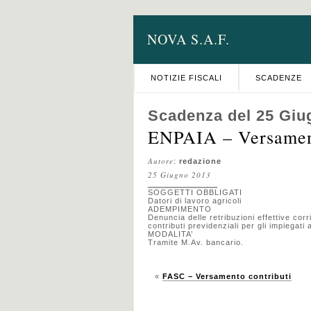
NOVA S.A.F.
NOTIZIE FISCALI
SCADENZE
Scadenza del 25 Giu
ENPAIA – Versament
Autore
:
redazione
25 Giugno 2013
SOGGETTI OBBLIGATI
Datori di lavoro agricoli
ADEMPIMENTO
Denuncia delle retribuzioni effettive co
contributi previdenziali per gli impiegati a
MODALITA’
Tramite M.Av. bancario.
«
FASC – Versamento contributi