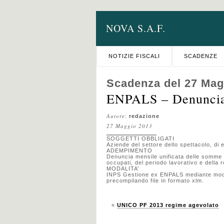
NOVA S.A.F.
NOTIZIE FISCALI
SCADENZE
Scadenza del 27 Mag
ENPALS – Denuncia c
Autore
:
redazione
27 Maggio 2013
SOGGETTI OBBLIGATI
Aziende del settore dello spettacolo, di 
ADEMPIMENTO
Denuncia mensile unificata delle somme 
occupati, del periodo lavorativo e della 
MODALITA’
INPS Gestione ex ENPALS mediante mod. 
precompilando file in formato xlm.
«
UNICO PF 2013 regime agevolato