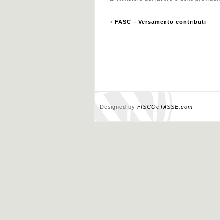
«
FASC – Versamento contributi
Designed by
FISCOeTASSE.com