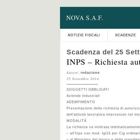
NOVA S.A.F.
NOTIZIE FISCALI
SCADENZE
Scadenza del 25 Set
INPS – Richiesta au
Autore
:
redazione
25 Settembre 2014
SOGGETTI OBBLIGATI
Aziende industriali
ADEMPIMENTO
Presentazione della richiesta di autoriz
dell’attività lavorativa intervenute nel 
MODALITÀ
La richiesta va inoltrata telematicamente
– all’Inps con mod. Igi15 per Cig ordinar
– al Ministero del lavoro e della previde