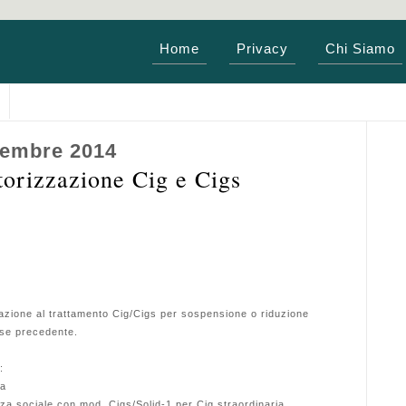
Home
Privacy
Chi Siamo
tembre 2014
torizzazione Cig e Cigs
zazione al trattamento Cig/Cigs per sospensione o riduzione
mese precedente.
:
ia
nza sociale con mod. Cigs/Solid-1 per Cig straordinaria