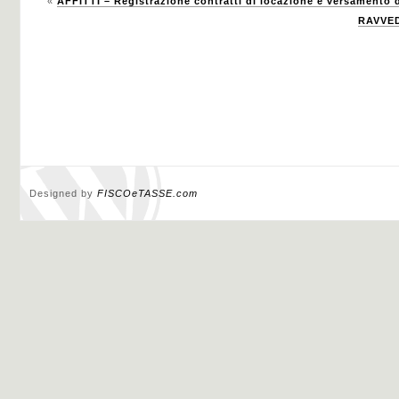
«
AFFITTI – Registrazione contratti di locazione e versamento d
RAVVE
Designed by
FISCOeTASSE.com