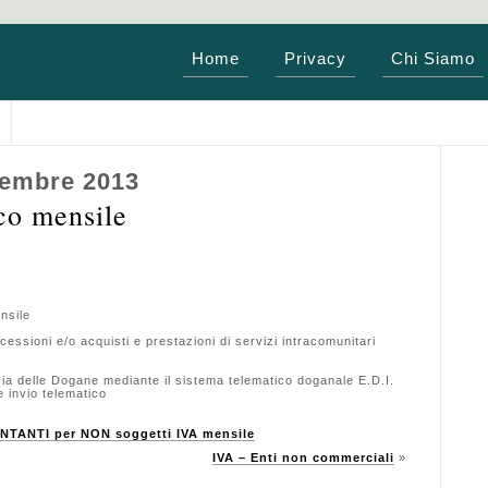
Home
Privacy
Chi Siamo
vembre 2013
o mensile
nsile
ssioni e/o acquisti e prestazioni di servizi intracomunitari
zia delle Dogane mediante il sistema telematico doganale E.D.I.
e invio telematico
ANTI per NON soggetti IVA mensile
IVA – Enti non commerciali
»