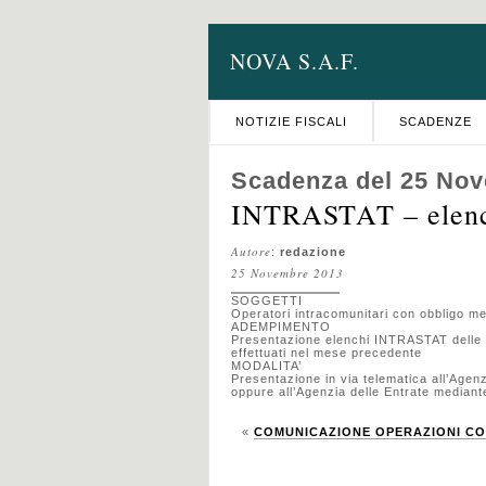
NOVA S.A.F.
NOTIZIE FISCALI
SCADENZE
Scadenza del 25 No
INTRASTAT – elenc
Autore
:
redazione
25 Novembre 2013
SOGGETTI
Operatori intracomunitari con obbligo me
ADEMPIMENTO
Presentazione elenchi INTRASTAT delle ce
effettuati nel mese precedente
MODALITA’
Presentazione in via telematica all’Agen
oppure all’Agenzia delle Entrate mediant
«
COMUNICAZIONE OPERAZIONI CONT