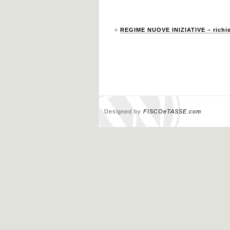
«
REGIME NUOVE INIZIATIVE – richies
Designed by
FISCOeTASSE.com