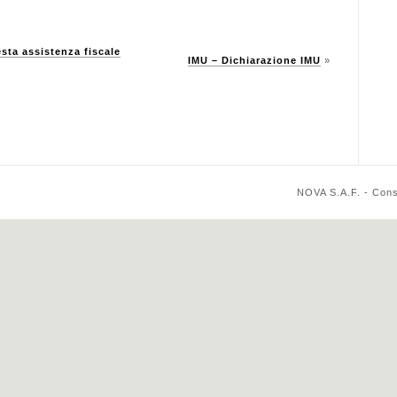
ta assistenza fiscale
IMU – Dichiarazione IMU
»
NOVA S.A.F. - Cons