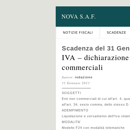
NOVA S.A.F.
NOTIZIE FISCALI
SCADENZE
Scadenza del 31 Gen
IVA – dichiarazione
commerciali
Autore
:
redazione
31 Gennaio 2013
SOGGETTI
Enti non commerciali di cui all’art. 4, q
all’art. 34, sesto comma, dello stesso D
ADEMPIMENTO
Liquidazione e versamento dell’Iva relati
MODALITA’
Modello F24 con modalità telematiche