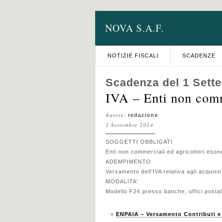
NOVA S.A.F.
NOTIZIE FISCALI
SCADENZE
Scadenza del 1 Sett
IVA – Enti non com
Autore
:
redazione
1 Settembre 2014
SOGGETTI OBBLIGATI
Enti non commerciali ed agricoltori eson
ADEMPIMENTO
Versamento dell’IVA relativa agli acquist
MODALITA’
Modello F24 presso banche, uffici postal
«
ENPAIA – Versamento Contributi e