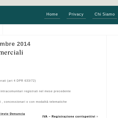
Home
Privacy
Chi Siamo
embre 2014
merciali
erati (art 4 DPR 633/72)
i intracomunitari registrati nel mese precedente
i , concessionari o con modalità telematiche
 invio Denuncia
IVA – Registrazione corrispettivi
»