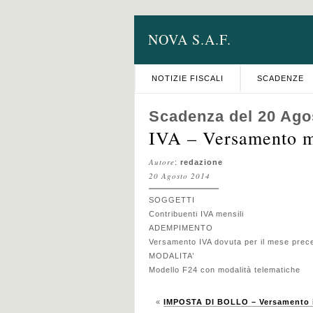
NOVA S.A.F.
NOTIZIE FISCALI
SCADENZE
Scadenza del 20 Ago
IVA – Versamento m
Autore
:
redazione
20 Agosto 2014
SOGGETTI
Contribuenti IVA mensili
ADEMPIMENTO
Versamento IVA dovuta per il mese prec
MODALITA’
Modello F24 con modalità telematiche
«
IMPOSTA DI BOLLO – Versamento i