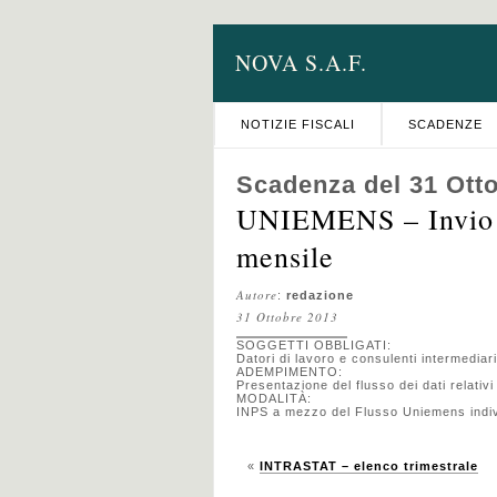
NOVA S.A.F.
NOTIZIE FISCALI
SCADENZE
Scadenza del 31 Ott
UNIEMENS – Invio t
mensile
Autore
:
redazione
31 Ottobre 2013
SOGGETTI OBBLIGATI:
Datori di lavoro e consulenti intermediari
ADEMPIMENTO:
Presentazione del flusso dei dati relativ
MODALITÀ:
INPS a mezzo del Flusso Uniemens indivi
«
INTRASTAT – elenco trimestrale