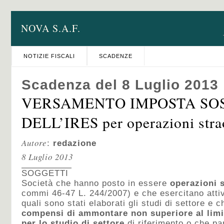
NOVA S.A.F.
NOTIZIE FISCALI
SCADENZE
Scadenza del 8 Luglio 2013
VERSAMENTO IMPOSTA SO
DELL’IRES per operazioni stra
Autore
:
redazione
8 Luglio 2013
SOGGETTI
Società che hanno posto in essere
operazioni s
commi 46-47 L. 244/2007) e che esercitano atti
quali sono stati elaborati gli studi di settore e 
compensi di ammontare non superiore al limit
per lo studio di settore
di riferimento o che par