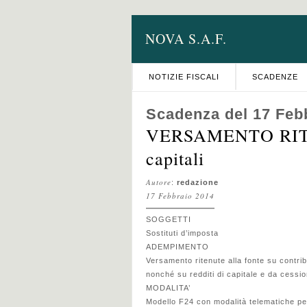
NOVA S.A.F.
NOTIZIE FISCALI
SCADENZE
Scadenza del 17 Feb
VERSAMENTO RITEN
capitali
Autore
:
redazione
17 Febbraio 2014
SOGGETTI
Sostituti d’imposta
ADEMPIMENTO
Versamento ritenute alla fonte su contrib
nonché su redditi di capitale e da cessione
MODALITA’
Modello F24 con modalità telematiche per