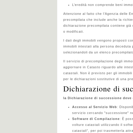
L’eredità non comprende beni immobili
Attenzione al fatto che l’Agenzia delle 
precompilata che include anche la richies
dichiarazione precompilata contiene già 
o modificati.
I dati degli immobili vengono proposti con
immobili intestati alla persona deceduta
selezionandoli da un elenco precompilato
Il servizio di precompilazione degli immo
aggiornare in Catasto riguardo alle intesta
catastali. Non è previsto per gli immobili
per le dichiarazioni sostitutive di una 
Dichiarazione di su
la Dichiarazione di successione deve 
Accesso al Servizio Web
: Disponi
servizio cercando "successione" ne
Software di Compilazione
: È pos
volture catastali utilizzando il so
catastali”, per poi trasmetterla attr