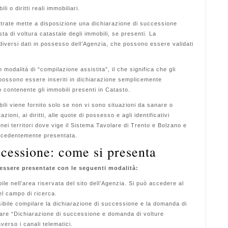
 o diritti reali immobiliari.
Entrate mette a disposizione una dichiarazione di successione
ta di voltura catastale degli immobili, se presenti. La
diversi dati in possesso dell’Agenzia, che possono essere validati
 modalità di “compilazione assistita”, il che significa che gli
 possono essere inseriti in dichiarazione semplicemente
 contenente gli immobili presenti in Catasto.
bili viene fornito solo se non vi sono situazioni da sanare o
zioni, ai diritti, alle quote di possesso e agli identificativi
 nei territori dove vige il Sistema Tavolare di Trento e Bolzano e
precedentemente presentata.
ccessione: come si presenta
essere presentate con le seguenti modalità:
bile nell’area riservata del sito dell’Agenzia. Si può accedere al
l campo di ricerca.
sibile compilare la dichiarazione di successione e la domanda di
ftware “Dichiarazione di successione e domanda di volture
averso i canali telematici.