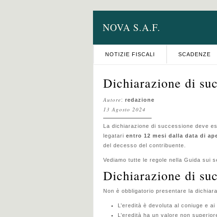
NOVA S.A.F.
NOTIZIE FISCALI
SCADENZE
Dichiarazione di suc
Autore
:
redazione
13 Agosto 2024
La dichiarazione di successione deve esse
legatari
entro 12 mesi dalla data di ap
del decesso del contribuente.
Vediamo tutte le regole nella Guida sui s
Dichiarazione di suc
Non è obbligatorio presentare la dichi
L’eredità è devoluta al coniuge e ai 
L’eredità ha un valore non superior