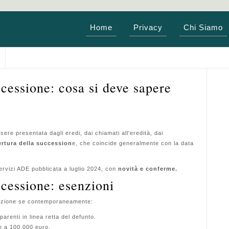
Home
Privacy
Chi Siamo
cessione: cosa si deve sapere
re presentata dagli eredi, dai chiamati all'eredità, dai
ertura della succession
e, che coincide generalmente con la data
ervizi ADE pubblicata a luglio 2024, con
novità e conferme.
cessione: esenzioni
arazione se contemporaneamente:
parenti in linea retta del defunto.
e a 100.000 euro.